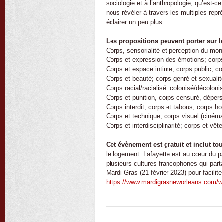
sociologie et à l’anthropologie, qu’est-c
nous révéler à travers les multiples repr
éclairer un peu plus.
Les propositions peuvent porter sur le
Corps, sensorialité et perception du mo
Corps et expression des émotions; corps
Corps et espace intime, corps public, co
Corps et beauté; corps genré et sexualit
Corps racial/racialisé, colonisé/décolonis
Corps et punition, corps censuré, dépers
Corps interdit, corps et tabous, corps h
Corps et technique, corps visuel (cinéma
Corps et interdisciplinarité; corps et vê
Cet évènement est gratuit et inclut to
le logement. Lafayette est au cœur du p
plusieurs cultures francophones qui part
Mardi Gras (21 février 2023) pour facilit
https://www.mardigrasneworleans.com/w