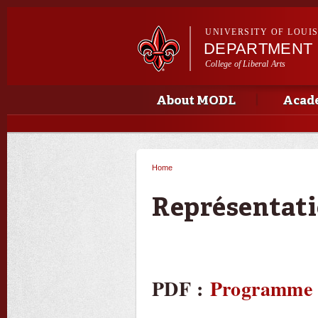
UNIVERSITY OF LOUI
DEPARTMENT
College of Liberal Arts
Main menu
Main menu
About MODL
Acad
Home
You are here
Représentati
PDF :
Programme c