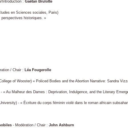
/Introduction :
Gaëtan Brulotte
tudes en Sciences sociales, Paris)
 perspectives historiques. »
ation / Chair :
Léa Fougerolle
College of Wooster) « Policed Bodies and the Abortion Narrative: Sandra Vizza
 - « Au Malheur des Dames : Deprivation, Indulgence, and the Literary Emerge
niversity) - « Écriture du corps féminin violé dans le roman africain subsaha
mobiles
- Modération / Chair :
John Ashburn