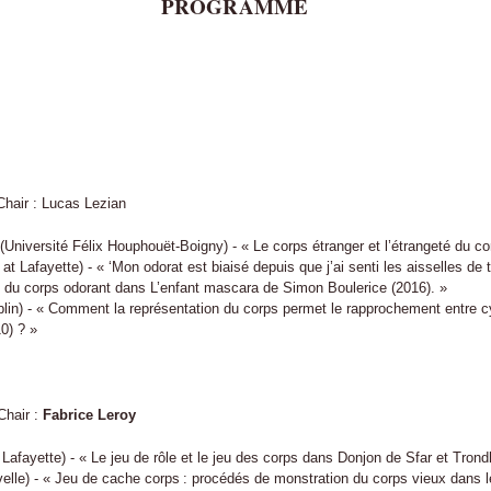
PROGRAMME
Chair : Lucas Lezian
(Université Félix Houphouët-Boigny) - « Le corps étranger et l’étrangeté du co
at Lafayette) - « ‘Mon odorat est biaisé depuis que j’ai senti les aisselles de to
e du corps odorant dans L’enfant mascara de Simon Boulerice (2016). »
blin) - « Comment la représentation du corps permet le rapprochement entre 
0) ? »
Chair :
Fabrice Leroy
 Lafayette) - « Le jeu de rôle et le jeu des corps dans Donjon de Sfar et Tron
lle) - « Jeu de cache corps : procédés de monstration du corps vieux dans 