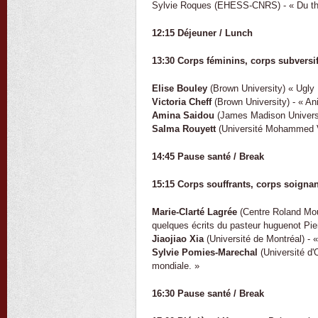
Sylvie Roques (EHESS-CNRS) - « Du théâ
12:15 Déjeuner / Lunch
13:30 Corps féminins, corps subversi
Elise Bouley
(Brown University) « Ugly
Victoria Cheff
(Brown University) - « Ani
Amina Saidou
(James Madison Universit
Salma Rouyett
(Université Mohammed V, 
14:45 Pause santé / Break
15:15 Corps souffrants, corps soignan
Marie-Clarté Lagrée
(Centre Roland Mous
quelques écrits du pasteur huguenot Pie
Jiaojiao Xia
(Université de Montréal) - 
Sylvie Pomies-Marechal
(Université d'
mondiale. »
16:30 Pause santé / Break