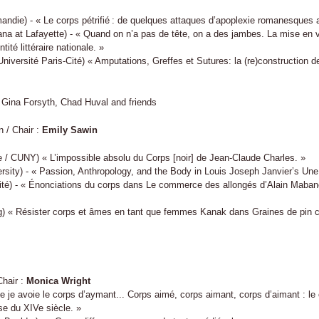
andie) - « Le corps pétrifié : de quelques attaques d’apoplexie romanesques 
ana at Lafayette) - « Quand on n’a pas de tête, on a des jambes. La mise en v
ité littéraire nationale. »
Université Paris-Cité) « Amputations, Greffes et Sutures: la (re)construction 
 : Gina Forsyth, Chad Huval and friends
 / Chair :
Emily Sawin
e / CUNY) « L’impossible absolu du Corps [noir] de Jean-Claude Charles. »
rsity) - « Passion, Anthropology, and the Body in Louis Joseph Janvier’s Un
ité) - « Énonciations du corps dans Le commerce des allongés d’Alain Maba
g) « Résister corps et âmes en tant que femmes Kanak dans Graines de pin 
Chair :
Monica Wright
e je avoie le corps d’aymant... Corps aimé, corps aimant, corps d’aimant : le
use du XIVe siècle. »