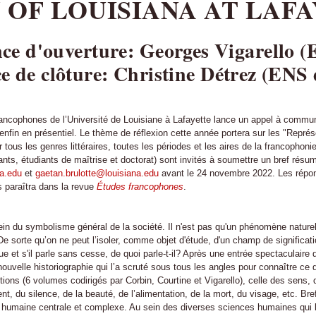
 OF LOUISIANA AT LAFA
ce d'ouverture: Georges Vigarello 
e de clôture: Christine Détrez (ENS
ncophones de l’Université de Louisiane à Lafayette lance un appel à communi
 enfin en présentiel. Le thème de réflexion cette année portera sur les "Repr
 tous les genres littéraires, toutes les périodes et les aires de la francopho
nts, étudiants de maîtrise et doctorat) sont invités à soumettre un bref résu
na.edu
et
gaetan.brulotte@louisiana.edu
avant le 24 novembre 2022. Les répo
 paraîtra dans la revue
Études francophones
.
ein du symbolisme général de la société. Il n'est pas qu'un phénomène naturel, 
 De sorte qu’on ne peut l’isoler, comme objet d'étude, d'un champ de signification
ue et s'il parle sans cesse, de quoi parle-t-il? Après une entrée spectaculai
nouvelle historiographie qui l’a scruté sous tous les angles pour connaître ce 
tions (6 volumes codirigés par Corbin, Courtine et Vigarello), celle des sens, d
, du silence, de la beauté, de l’alimentation, de la mort, du visage, etc. Bre
té humaine centrale et complexe. Au sein des diverses sciences humaines qui l’