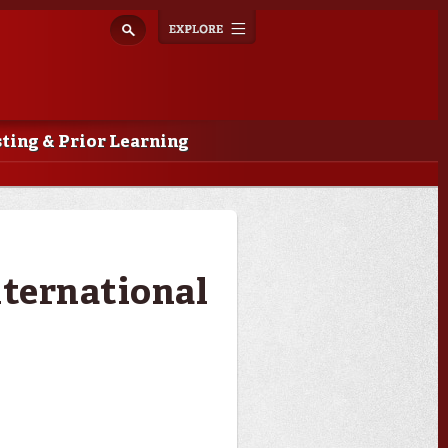
Explore
Toggle
navigation
ting & Prior Learning
nternational