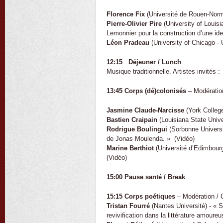
Florence Fix
(Université de Rouen-Norm
Pierre-Olivier Pire
(University of Louisi
Lemonnier pour la construction d’une ident
Léon Pradeau
(University of Chicago - 
12:15 Déjeuner / Lunch
Musique traditionnelle. Artistes invités
13:45 Corps (dé)colonisés
– Modération
Jasmine Claude-Narcisse
(York Colleg
Bastien Craipain
(Louisiana State Unive
Rodrigue Boulingui
(Sorbonne Univers
de Jonas Moulenda. » (Vidéo)
Marine Berthiot
(Université d’Edimbour
(Vidéo)
15:00 Pause santé / Break
15:15 Corps poétiques
– Modération / 
Tristan Fourré
(Nantes Université) - « S
revivification dans la littérature amoure