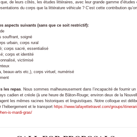
e que, de leurs côtés, les études littéraires, avec leur grande gamme d’études
ésentations du corps que la littérature véhicule ? C’est cette contribution qu’
s aspects suivants (sans que ce soit restrictif):
nde
 souffrant, soigné
rps urbain, corps rural
é; corps sacré, essentialisé
é; corps et identité
onnalisé, victimisé
onteux
, beaux-arts etc,), corps virtuel, numérisé
tement
us les repas
. Nous sommes malheureusement dans l’incapacité de fournir un so
ays cadien et créole (à une heure de Bâton-Rouge; environ deux de la Nouvell
agent les mêmes racines historiques et linguistiques. Notre colloque est déli
er l’hébergement et le transport
https://www.lafayettetravel.com/groups/itinerari
hen-is-mardi-gras/