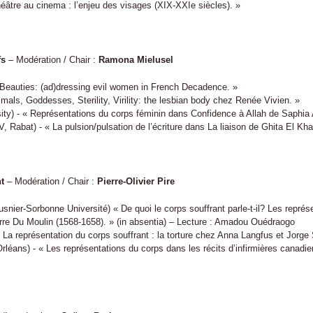
tre au cinema : l’enjeu des visages (XIX-XXIe siècles). »
fs
– Modération / Chair :
Ramona Mielusel
 Beauties: (ad)dressing evil women in French Decadence. »
mals, Goddesses, Sterility, Virility: the lesbian body chez Renée Vivien. »
y) - « Représentations du corps féminin dans Confidence à Allah de Saphia
Rabat) - « La pulsion/pulsation de l’écriture dans La liaison de Ghita El Kh
t
– Modération / Chair :
Pierre-Olivier Pire
nier-Sorbonne Université) « De quoi le corps souffrant parle-t-il? Les repré
rre Du Moulin (1568-1658). » (in absentia) – Lecture : Amadou Ouédraogo
« La représentation du corps souffrant : la torture chez Anna Langfus et Jorg
Orléans) - « Les représentations du corps dans les récits d’infirmières canad