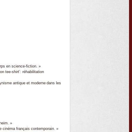
rps en science-fiction. »
n tee-shirt’: réhabilitation
cynisme antique et moderne dans les
dheim. »
le cinéma français contemporain. »