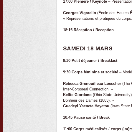
17:00 Plénière / Keynote
– Présentation
Georges Vigarello
(École des Hautes É
« Représentations et pratiques du corps,
18:15 Réception / Reception
SAMEDI 18 MARS
8:30 Petit-déjeuner / Breakfast
9:30 Corps féminins et société
– Modér
Rebecca Grenouilleau-Loescher
(The 
Inter-Corporeal Connection. »
Kellie Giordano
(Ohio State University)
Bonheur des Dames (1883). »
Guedeyi Yaeneta Hayatou
(Iowa State U
10:45 Pause santé / Break
11:00 Corps médicalisés / corps (im)