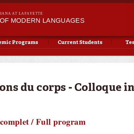
Skip to
main
SIANA AT LAFAYETTE
content
 OF MODERN LANGUAGES
emic Programs
Current Students
Tes
ons du corps - Colloque i
omplet / Full program